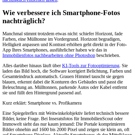
Wie verbessere ich Smartphone-Fotos
nachträglich?
Manchmal stimmt trotzdem etwas nicht: schiefer Horizont, fade
Farben, eine Mülltonne im Vordergrund. Horizont begradigen,
Helligkeit anpassen und Kontrast erhöhen geht direkt in der Foto-
App Ihres Smartphones, ausführlicher haben wir das in
Immobilienfotos nachbearbeiten ohne Photoshop
beschrieben.
Alles darüber hinaus läuft über
KI-Tools zur Fotooptimierung
. Sie
laden das Bild hoch, die Software korrigiert Belichtung, Farben und
Gesamteindruck automatisch. Grauen Himmel tauscht sie gegen
blauen, erkennt dabei die Konturen des Gebäudes und passt die
Beleuchtung an. Mülltonnen, parkende Autos oder Kabel entfernt
sie und füllt den Hintergrund passend auf.
Kurz erklärt: Smartphone vs. Profikamera
Eine Spiegelreflex mit Weitwinkelobjektiv liefert technisch bessere
Bilder, keine Frage. Bei Inseratsfotos für ImmobilienScout oder
Immowelt sieht das nur kaum jemand: Die Portale komprimieren
Bilder ohnehin auf 1600 bis 2000 Pixel und zeigen sie klein an, oft
auf Smartphone-Displays. Aktuelle Smartphones ab der Mittelklasse