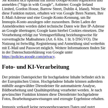
Sie können sich optional mit Ihrem Google-Konto registrieren und
anmelden ("Sign in with Google", Anbieter: Google Ireland
Limited, Gordon House, Barrow Street, Dublin 4, Irland). Wenn Sie
diese Funktion nutzen, erhalten wir von Google Ihren Namen, Ihre
E-Mail-Adresse und eine Google-Konto-Kennung, um Ihr
Immopix-Konto anzulegen oder zuzuordnen. Beim Laden der
Anmeldeseiten werden dabei technische Daten wie Ihre IP-Adresse
an Google übertragen; Google kann hierbei Cookies einsetzen. Die
Verarbeitung erfolgt zur Vertragserfüllung beziehungsweise für
vorvertragliche Maßnahmen (Art. 6 Abs. 1 lit. b DSGVO). Die
Nutzung ist freiwillig; Registrierung und Anmeldung sind weiterhin
mit E-Mail und Passwort möglich. Weitere Informationen finden Sie
in der Datenschutzerklärung von Google unter
https://policies.google.com/privacy
.
Foto- und KI-Verarbeitung
Der primäre Dateispeicher für hochgeladene Inhalte befindet sich in
der Europäischen Union. Hochgeladene Inhalte können außerdem
mithilfe ausgewählter Dienstleister für automatisierte Analyse,
Bildbearbeitung und Qualitätsprüfung verarbeitet werden. Je nach
gewünschter Funktion können diese Dienstleister hochgeladene
Fotos, Bearbeitungsanweisungen und erzeugte Ergebnisse erhalten.
Immopix verkauft keine personenbezogenen Daten und nutzt