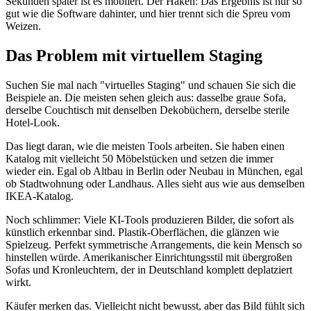
Sekunden später ist es möbliert. Der Haken: Das Ergebnis ist nur so
gut wie die Software dahinter, und hier trennt sich die Spreu vom
Weizen.
Das Problem mit virtuellem Staging
Suchen Sie mal nach "virtuelles Staging" und schauen Sie sich die
Beispiele an. Die meisten sehen gleich aus: dasselbe graue Sofa,
derselbe Couchtisch mit denselben Dekobüchern, derselbe sterile
Hotel-Look.
Das liegt daran, wie die meisten Tools arbeiten. Sie haben einen
Katalog mit vielleicht 50 Möbelstücken und setzen die immer
wieder ein. Egal ob Altbau in Berlin oder Neubau in München, egal
ob Stadtwohnung oder Landhaus. Alles sieht aus wie aus demselben
IKEA-Katalog.
Noch schlimmer: Viele KI-Tools produzieren Bilder, die sofort als
künstlich erkennbar sind. Plastik-Oberflächen, die glänzen wie
Spielzeug. Perfekt symmetrische Arrangements, die kein Mensch so
hinstellen würde. Amerikanischer Einrichtungsstil mit übergroßen
Sofas und Kronleuchtern, der in Deutschland komplett deplatziert
wirkt.
Käufer merken das. Vielleicht nicht bewusst, aber das Bild fühlt sich