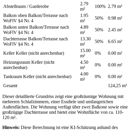
2.79
Abstellraum / Garderobe
100%
2.79 m²
m²
Balkon oben
Balkon/Terrasse nach
1.95
50%
0.98 m²
WoFlV §4 Nr. 4
m²
Balkon unten
Balkon/Terrasse nach
4.89
50%
2.45 m²
WoFlV §4 Nr. 4
m²
Dachterrasse
Balkon/Terrasse nach
13.30
50%
6.65 m²
WoFlV §4 Nr. 4
m²
15.00
Keller
Keller (nicht anrechenbar)
0%
0.00 m²
m²
Heizungsraum
Keller (nicht
4.50
0%
0.00 m²
anrechenbar)
m²
4.00
Tankraum
Keller (nicht anrechenbar)
0%
0.00 m²
m²
Gesamt
124,25 m²
Dieser detaillierte Grundriss zeigt eine großräumige Wohnung mit
mehreren Schlafzimmern, einer Essdiele und umfangreichen
Außenflächen. Die Wohnung verfügt über zwei Balkone sowie eine
großzügige Dachterrasse und bietet eine Wohnfläche von ca. 110-
120 m².
Hinweis:
Diese Berechnung ist eine KI-Schätzung anhand des